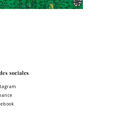
des sociales
stagram
hance
cebook