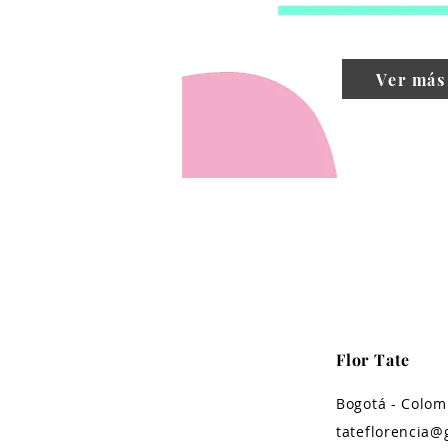
Ver más
Flor Tate
Bogotá - Colom
tateflorencia@