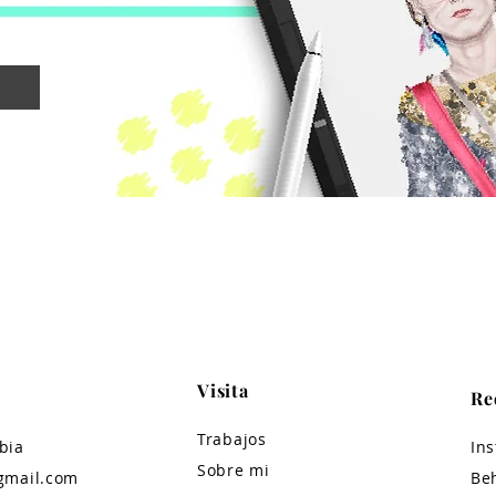
Visita
Re
Trabajos
bia
In
Sobre mi
gmail.com
Be